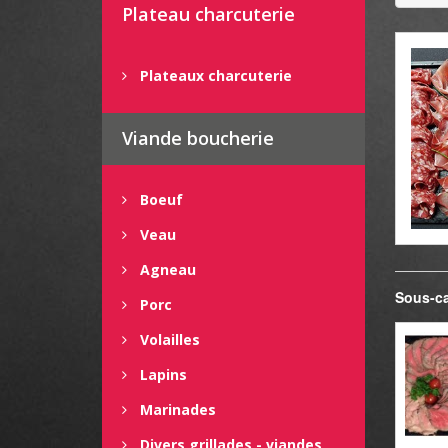
Plateau charcuterie
Plateaux charcuterie
Viande boucherie
Boeuf
Veau
Agneau
Sous-ca
Porc
Volailles
Lapins
Marinades
Divers grillades - viandes