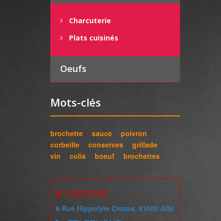
Charcuterie
Plats cuisinés
Oeufs
Mots-clés
brochette
sauce
poivron
corbeille
conserves
grillade
vin
colis
boeuf
brochettes
ADRESSE
6 Rue Hippolyte Crozes, 81000 Albi