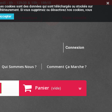
i : 8h - 12h30 & 15h - 19h15
rs. Les cookies sont des données qui sont téléchargés ou stockés sur
r ultérieurement. Si vous supprimez ou désactivez nos cookies, vous
Accepter
lients sur la boutique
Visite virtuelle
Connexion
Qui Sommes Nous ?
Comment Ça Marche ?
Panier
(vide)