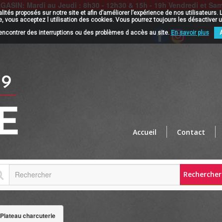
N: Mardi au Jeudi : 8h30 - 12h30 & 15h - 19h Vendredi et Samed
nalités proposés sur notre site et afin d’améliorer l’expérience de nos utilisateu
epte, vous acceptez l utilisation des cookies. Vous pourrez toujours les désactive
rencontrer des interruptions ou des problèmes d accès au site.
En savoir plus
Avis c
Accueil
Contact
Rechercher
Plateau charcuterie