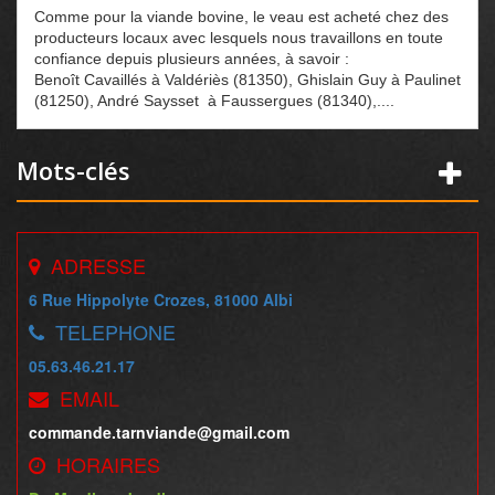
Comme pour la viande bovine, le veau est acheté chez des
producteurs locaux avec lesquels nous travaillons en toute
confiance depuis plusieurs années, à savoir :
Benoît Cavaillés à Valdériès (81350), Ghislain Guy à Paulinet
(81250), André Saysset à Faussergues (81340),....
Mots-clés
ADRESSE
6 Rue Hippolyte Crozes, 81000 Albi
TELEPHONE
05.63.46.21.17
EMAIL
commande.tarnviande@gmail.com
HORAIRES