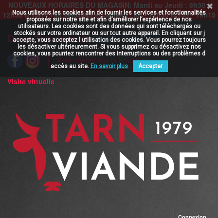
NOUVEAUX HORAIRES DU MAGASIN: Mardi au Jeudi : 8h30 -
Nous utilisons les cookies afin de fournir les services et fonctionnalités
12h30 & 15h - 19h Vendredi et Samedi : 8h - 12h30 & 15h - 19h15
proposés sur notre site et afin d’améliorer l’expérience de nos
utilisateurs. Les cookies sont des données qui sont téléchargés ou
stockés sur votre ordinateur ou sur tout autre appareil. En cliquant sur j
Drive Tarn Viande
05.63.46.21.17
accepte, vous acceptez l utilisation des cookies. Vous pourrez toujours
les désactiver ultérieurement. Si vous supprimez ou désactivez nos
cookies, vous pourriez rencontrer des interruptions ou des problèmes d
Avis clients sur la boutique
accès au site.
En savoir plus
Accepter
Visite virtuelle
Connexion