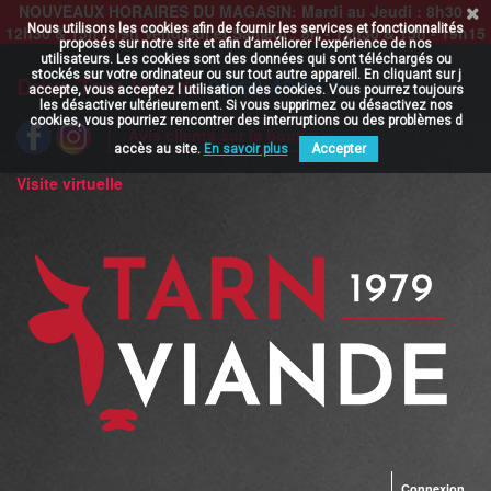
NOUVEAUX HORAIRES DU MAGASIN: Mardi au Jeudi : 8h30 -
Nous utilisons les cookies afin de fournir les services et fonctionnalités
12h30 & 15h - 19h Vendredi et Samedi : 8h - 12h30 & 15h - 19h15
proposés sur notre site et afin d’améliorer l’expérience de nos
utilisateurs. Les cookies sont des données qui sont téléchargés ou
stockés sur votre ordinateur ou sur tout autre appareil. En cliquant sur j
Drive Tarn Viande
05.63.46.21.17
accepte, vous acceptez l utilisation des cookies. Vous pourrez toujours
les désactiver ultérieurement. Si vous supprimez ou désactivez nos
cookies, vous pourriez rencontrer des interruptions ou des problèmes d
Avis clients sur la boutique
accès au site.
En savoir plus
Accepter
Visite virtuelle
Connexion